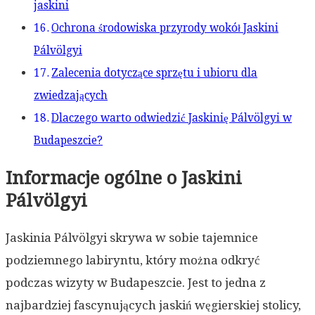
jaskini
Ochrona środowiska przyrody wokół Jaskini
Pálvölgyi
Zalecenia dotyczące sprzętu i ubioru dla
zwiedzających
Dlaczego warto odwiedzić Jaskinię Pálvölgyi w
Budapeszcie?
Informacje ogólne o Jaskini
Pálvölgyi
Jaskinia Pálvölgyi skrywa w sobie tajemnice
podziemnego labiryntu, który można odkryć
podczas wizyty w Budapeszcie. Jest to jedna z
najbardziej fascynujących jaskiń węgierskiej stolicy,