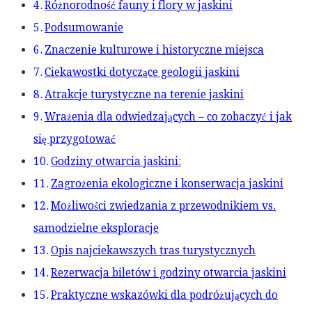
Różnorodność fauny i flory w jaskini
Podsumowanie
Znaczenie kulturowe i historyczne miejsca
Ciekawostki dotyczące geologii jaskini
Atrakcje turystyczne na terenie jaskini
Wrażenia dla odwiedzających – co zobaczyć i jak
się przygotować
Godziny otwarcia jaskini:
Zagrożenia ekologiczne i konserwacja jaskini
Możliwości zwiedzania z przewodnikiem vs.
samodzielne eksploracje
Opis najciekawszych tras turystycznych
Rezerwacja biletów i godziny otwarcia jaskini
Praktyczne wskazówki dla podróżujących do