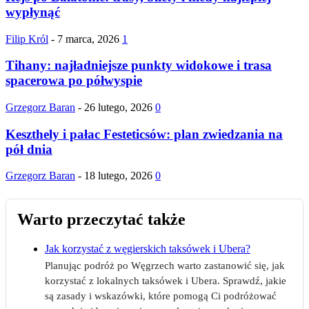
wypłynąć
Filip Król
-
7 marca, 2026
1
Tihany: najładniejsze punkty widokowe i trasa
spacerowa po półwyspie
Grzegorz Baran
-
26 lutego, 2026
0
Keszthely i pałac Festeticsów: plan zwiedzania na
pół dnia
Grzegorz Baran
-
18 lutego, 2026
0
Warto przeczytać także
Jak korzystać z węgierskich taksówek i Ubera?
Planując podróż po Węgrzech warto zastanowić się, jak
korzystać z lokalnych taksówek i Ubera. Sprawdź, jakie
są zasady i wskazówki, które pomogą Ci podróżować