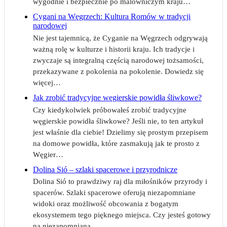
wygodnie i bezpiecznie po malowniczym kraju…
Cygani na Węgrzech: Kultura Romów w tradycji
narodowej
Nie jest tajemnicą, że Cyganie na Węgrzech odgrywają
ważną rolę w kulturze i historii kraju. Ich tradycje i
zwyczaje są integralną częścią narodowej tożsamości,
przekazywane z pokolenia na pokolenie. Dowiedz się
więcej…
Jak zrobić tradycyjne węgierskie powidła śliwkowe?
Czy kiedykolwiek próbowałeś zrobić tradycyjne
węgierskie powidła śliwkowe? Jeśli nie, to ten artykuł
jest właśnie dla ciebie! Dzielimy się prostym przepisem
na domowe powidła, które zasmakują jak te prosto z
Węgier…
Dolina Sió – szlaki spacerowe i przyrodnicze
Dolina Sió to prawdziwy raj dla miłośników przyrody i
spacerów. Szlaki spacerowe oferują niezapomniane
widoki oraz możliwość obcowania z bogatym
ekosystemem tego pięknego miejsca. Czy jesteś gotowy
na niezapomnianą…