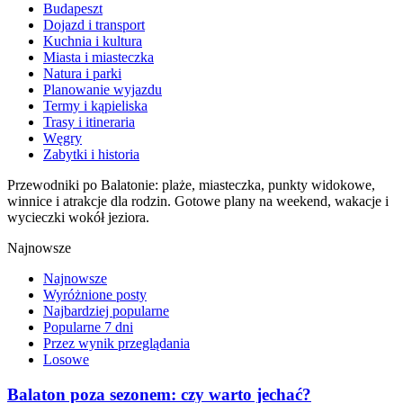
Budapeszt
Dojazd i transport
Kuchnia i kultura
Miasta i miasteczka
Natura i parki
Planowanie wyjazdu
Termy i kąpieliska
Trasy i itineraria
Węgry
Zabytki i historia
Przewodniki po Balatonie: plaże, miasteczka, punkty widokowe,
winnice i atrakcje dla rodzin. Gotowe plany na weekend, wakacje i
wycieczki wokół jeziora.
Najnowsze
Najnowsze
Wyróżnione posty
Najbardziej popularne
Popularne 7 dni
Przez wynik przeglądania
Losowe
Balaton poza sezonem: czy warto jechać?