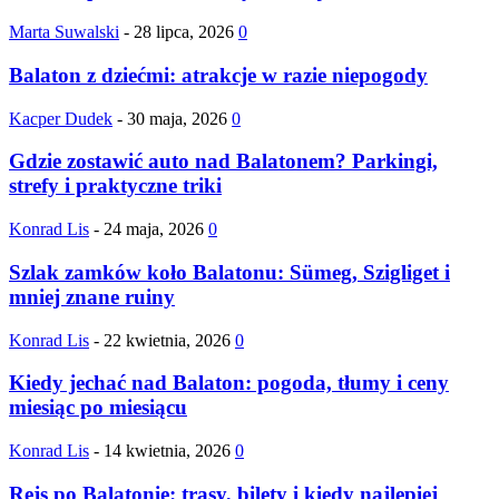
Marta Suwalski
-
28 lipca, 2026
0
Balaton z dziećmi: atrakcje w razie niepogody
Kacper Dudek
-
30 maja, 2026
0
Gdzie zostawić auto nad Balatonem? Parkingi,
strefy i praktyczne triki
Konrad Lis
-
24 maja, 2026
0
Szlak zamków koło Balatonu: Sümeg, Szigliget i
mniej znane ruiny
Konrad Lis
-
22 kwietnia, 2026
0
Kiedy jechać nad Balaton: pogoda, tłumy i ceny
miesiąc po miesiącu
Konrad Lis
-
14 kwietnia, 2026
0
Rejs po Balatonie: trasy, bilety i kiedy najlepiej