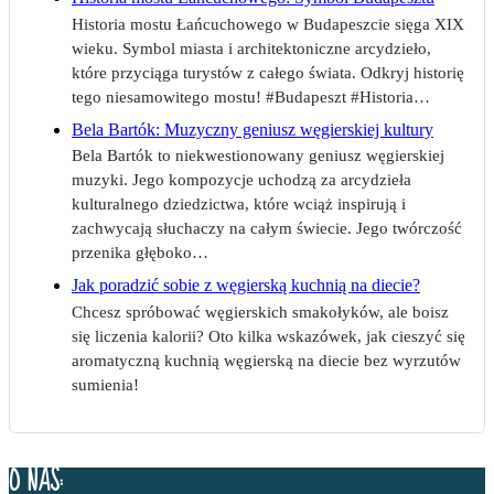
Historia mostu Łańcuchowego w Budapeszcie sięga XIX
wieku. Symbol miasta i architektoniczne arcydzieło,
które przyciąga turystów z całego świata. Odkryj historię
tego niesamowitego mostu! #Budapeszt #Historia…
Bela Bartók: Muzyczny geniusz węgierskiej kultury
Bela Bartók to niekwestionowany geniusz węgierskiej
muzyki. Jego kompozycje uchodzą za arcydzieła
kulturalnego dziedzictwa, które wciąż inspirują i
zachwycają słuchaczy na całym świecie. Jego twórczość
przenika głęboko…
Jak poradzić sobie z węgierską kuchnią na diecie?
Chcesz spróbować węgierskich smakołyków, ale boisz
się liczenia kalorii? Oto kilka wskazówek, jak cieszyć się
aromatyczną kuchnią węgierską na diecie bez wyrzutów
sumienia!
O NAS: