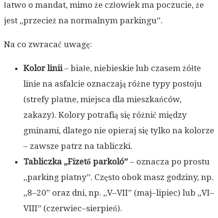
łatwo o mandat, mimo że człowiek ma poczucie, że
jest „przecież na normalnym parkingu”.
Na co zwracać uwagę:
Kolor linii
– białe, niebieskie lub czasem żółte
linie na asfalcie oznaczają różne typy postoju
(strefy płatne, miejsca dla mieszkańców,
zakazy). Kolory potrafią się różnić między
gminami, dlatego nie opieraj się tylko na kolorze
– zawsze patrz na tabliczki.
Tabliczka „Fizető parkoló”
– oznacza po prostu
„parking płatny”. Często obok masz godziny, np.
„8–20” oraz dni, np. „V–VII” (maj–lipiec) lub „VI–
VIII” (czerwiec–sierpień).