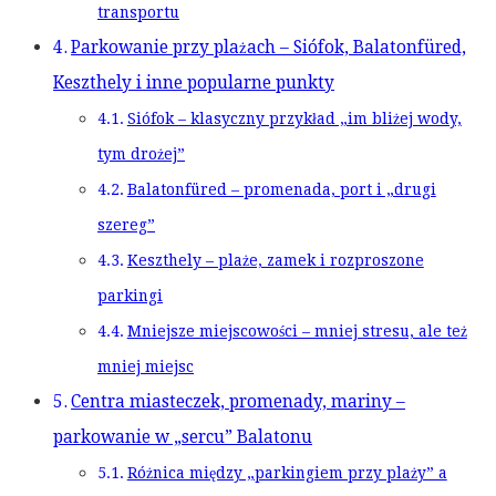
transportu
Parkowanie przy plażach – Siófok, Balatonfüred,
Keszthely i inne popularne punkty
Siófok – klasyczny przykład „im bliżej wody,
tym drożej”
Balatonfüred – promenada, port i „drugi
szereg”
Keszthely – plaże, zamek i rozproszone
parkingi
Mniejsze miejscowości – mniej stresu, ale też
mniej miejsc
Centra miasteczek, promenady, mariny –
parkowanie w „sercu” Balatonu
Różnica między „parkingiem przy plaży” a