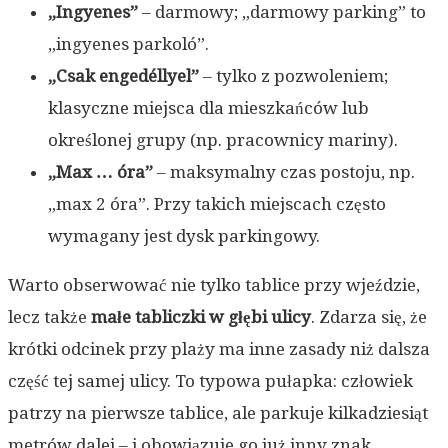
„Ingyenes”
– darmowy; „darmowy parking” to
„ingyenes parkoló”.
„Csak engedéllyel”
– tylko z pozwoleniem;
klasyczne miejsca dla mieszkańców lub
określonej grupy (np. pracownicy mariny).
„Max … óra”
– maksymalny czas postoju, np.
„max 2 óra”. Przy takich miejscach często
wymagany jest dysk parkingowy.
Warto obserwować nie tylko tablice przy wjeździe,
lecz także
małe tabliczki w głębi ulicy
. Zdarza się, że
krótki odcinek przy plaży ma inne zasady niż dalsza
część tej samej ulicy. To typowa pułapka: człowiek
patrzy na pierwsze tablice, ale parkuje kilkadziesiąt
metrów dalej – i obowiązuje go już inny znak.